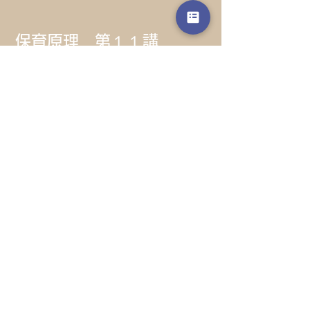
保育原理 第１１講
保育の実践をデザインする
​授業資料
​授業動画
保育原理 第１２講
津守眞に学ぶ保育者の役割