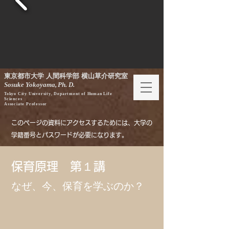
東京都市大学 人間科学部 横山草介研究室
Sosuke Yokoyama,
Ph. D.
Tokyo City University, Department of Human Life
Sciences
Associate Professor
このページの資料にアクセスするためには、
大学の
学籍番号
とパスワードが必要になります
。
保育原理 第１講
なぜ、今、保育を学ぶのか？