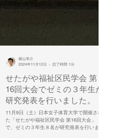
横山草介
2024年11月12日
読了時間: 1分
せたがや福祉区民学会 第
16回大会でゼミの３年生が
研究発表を行いました。
11月9日（土）日本女子体育大学で開催され
た「せたがや福祉区民学会 第16回大会」
で、ゼミの３年生８名が研究発表を行いまし