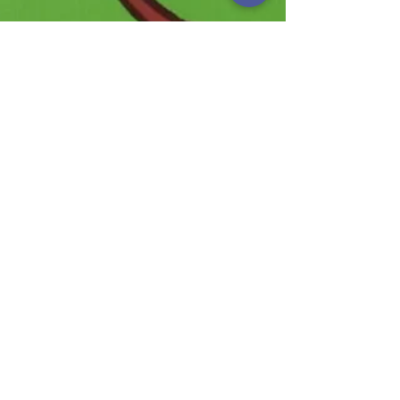
横山草介
2024年8月28日
読了時間: 1分
「応答可能性があること」
としての主体性
子どもの文化研究所の刊行する機関誌『子ど
もの文化』に小論を寄稿させて頂きました。