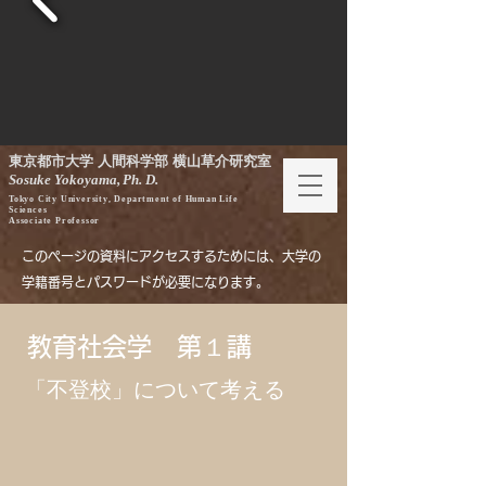
東京都市大学 人間科学部 横山草介研究室
Sosuke Yokoyama,
Ph. D.
Tokyo City University, Department of Human Life
Sciences
Associate Professor
このページの資料にアクセスするためには、
大学の
学籍番号
とパスワードが必要になります
。
教育社会学 第１講
「不登校」について考える